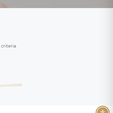
riteria.
t