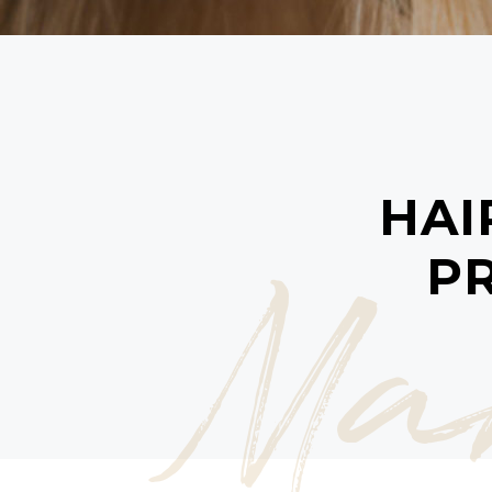
HAI
Ma
PR