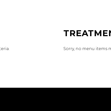
TREATME
eria.
Sorry, no menu items m