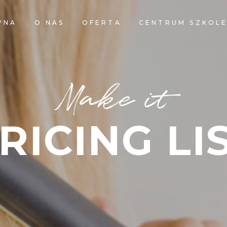
WNA
O NAS
OFERTA
CENTRUM SZKOL
Make it
RICING LI