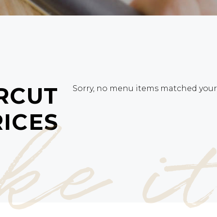
RCUT
Sorry, no menu items matched your c
ke i
ICES