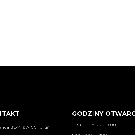
NTAKT
GODZINY OTWARC
Pon - Pt: 9:00 - 19:00
anda 8D/4, 87-100 Toruń