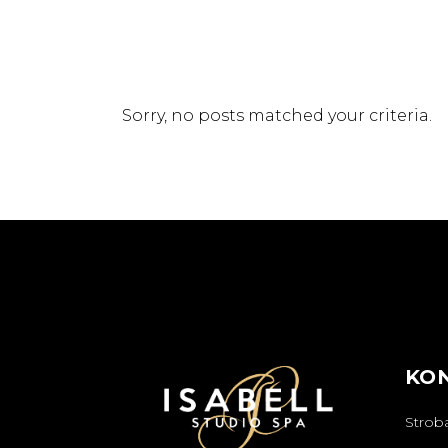
Sorry, no posts matched your criteria.
KO
Strob